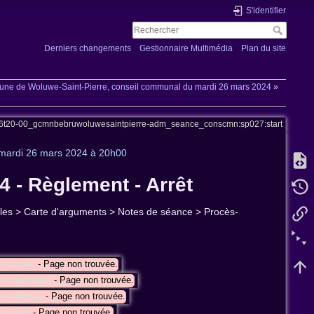
S'identifier
Derniers changements
Gestionnaire Multimédia
Plan du site
e de Woluwe-Saint-Pierre, conseil communal du mardi 26 mars 2024
»
26t20-00_gcmnbebruwoluwesaintpierre-adm_seance_conscmn:sp027:start
mardi 26 mars 2024 à 20h00
4 - Règlement - Arrêt
tilles > Carte d'arguments > Notes de séance > Procès-
mn:cover
- Page non trouvée.
n:apostilles
- Page non trouvée.
cmn:argmap
- Page non trouvée.
cmn:bpm
- Page non trouvée.