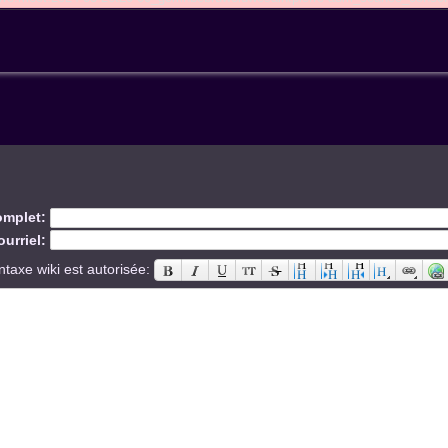
mplet:
urriel:
ntaxe wiki est autorisée: