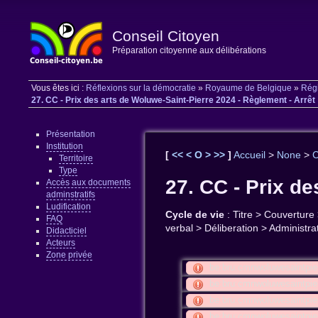
Conseil Citoyen
Préparation citoyenne aux délibérations
Vous êtes ici :
Réflexions sur la démocratie
»
Royaume de Belgique
»
Régi
27. CC - Prix des arts de Woluwe-Saint-Pierre 2024 - Règlement - Arrêt
Présentation
Institution
[
<<
<
O
>
>>
]
Accueil
>
None
>
C
Territoire
Type
27. CC - Prix de
Accès aux documents
adminstratifs
Ludification
Cycle de vie
: Titre > Couverture
FAQ
verbal > Déliberation > Administr
Didacticiel
Acteurs
Zone privée
be:bru:cmnwoluwesaintpi
be:bru:cmnwoluwesaintpie
be:bru:cmnwoluwesaintpi
be:bru:cmnwoluwesaintpi