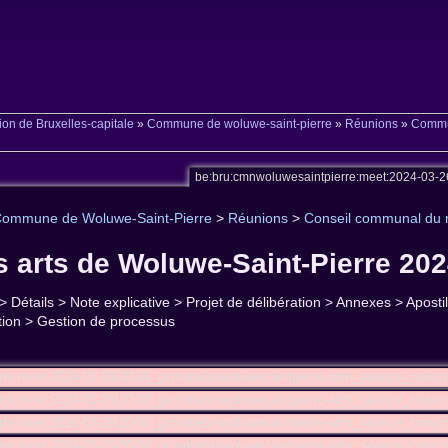
on de Bruxelles-capitale
»
Commune de woluwe-saint-pierre
»
Réunions
»
Commun
be:bru:cmnwoluwesaintpierre:meet:2024-03-
ommune de Woluwe-Saint-Pierre
>
Réunions
>
Conseil communal du 
s arts de Woluwe-Saint-Pierre 202
 > Détails > Note explicative > Projet de délibération > Annexes > Apos
ation > Gestion de processus
erre:meet:2024-03-26t20-00_gcmnbebruwoluwesaintpierre-adm_seance_consc
rre:meet:2024-03-26t20-00_gcmnbebruwoluwesaintpierre-adm_seance_conscm
erre:meet:2024-03-26t20-00_gcmnbebruwoluwesaintpierre-adm_seance_cons
erre:meet:2024-03-26t20-00_gcmnbebruwoluwesaintpierre-adm_seance_cons