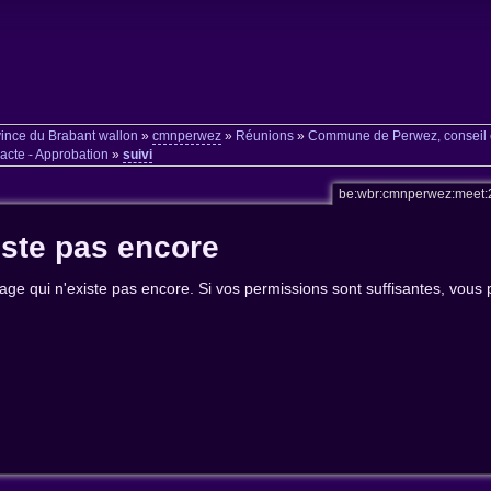
ince du Brabant wallon
»
cmnperwez
»
Réunions
»
Commune de Perwez, conseil 
cte - Approbation
»
suivi
be:wbr:cmnperwez:meet
iste pas encore
age qui n'existe pas encore. Si vos permissions sont suffisantes, vous 