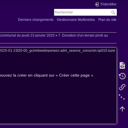
S'identifier
Derniers changements
Gestionnaire Multimédia
Plan du site
communal du jeudi 23 janvier 2025
»
7. Donation d'un terrain priv6 au
:2025-01-23t20-00_gcmnbewbrperwez-adm_seance_conscmn:sp010:suivi
pouvez la créer en cliquant sur « Créer cette page ».