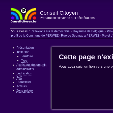
Conseil Citoyen
Préparation citoyenne aux délibérations
Vous êtes ici :
Réflexions sur la démocratie
»
Royaume de Belgique
»
Prov
profit de la Commune de PERWEZ - Rue de Seumay a PERWEZ - Projet d'a
Présentation
Institution
Cette page n'ex
Territoire
Type
Accès aux documents
Vous avez suivi un lien vers une p
adminstratifs
Ludification
FAQ
Didacticiel
Acteurs
Zone privée