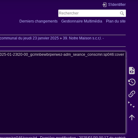
S'identifier
Derniers changements
Gestionnaire Multimédia
Plan du site
communal du jeudi 23 janvier 2025
»
39. Notre Maison s.c.r,l. -
2025-01-23t20-00_gcmnbewbrperwez-adm_seance_conscmn:sp046:cover