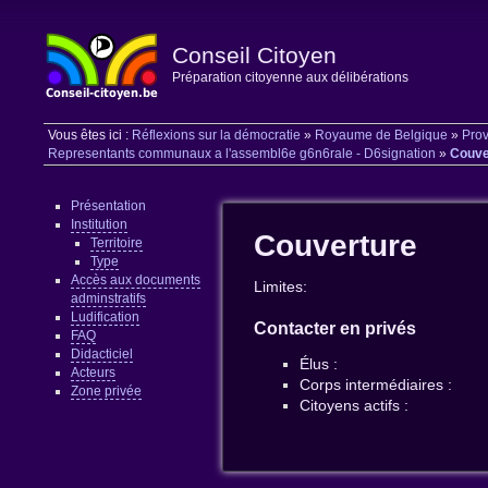
Conseil Citoyen
Préparation citoyenne aux délibérations
Vous êtes ici :
Réflexions sur la démocratie
»
Royaume de Belgique
»
Prov
Representants communaux a l'assembl6e g6n6rale - D6signation
»
Couve
Présentation
Institution
Couverture
Territoire
Type
Accès aux documents
Limites:
adminstratifs
Ludification
Contacter en privés
FAQ
Didacticiel
Élus :
Acteurs
Corps intermédiaires :
Zone privée
Citoyens actifs :