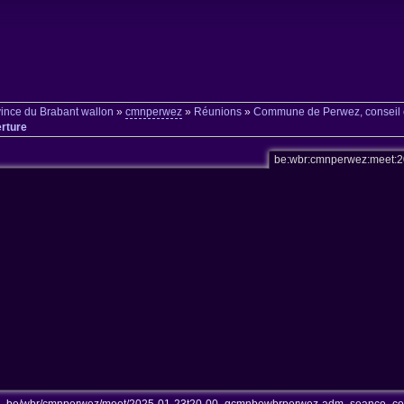
ince du Brabant wallon
»
cmnperwez
»
Réunions
»
Commune de Perwez, conseil 
rture
be:wbr:cmnperwez:meet: