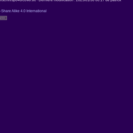
scmn/sp046/cover.txt
· Dernière modification :
2025/01/30 00:17
de
patrick
-Share Alike 4.0 International