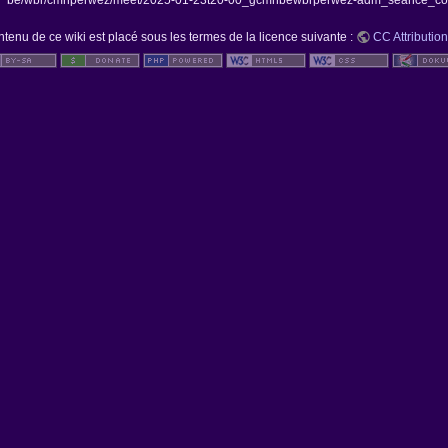
be/wbr/cmnperwez/meet/2025-01-23t20-00_gcmnbewbrperwez-adm_seance_con
ntenu de ce wiki est placé sous les termes de la licence suivante :
CC Attribution