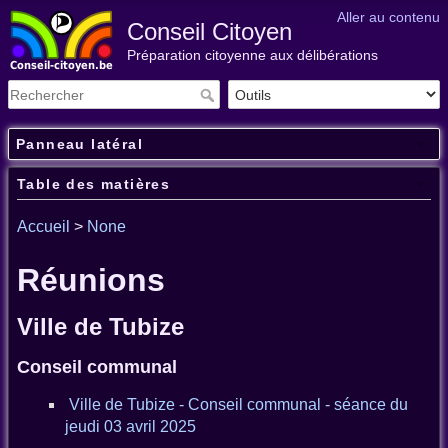
Aller au contenu
Conseil Citoyen
Préparation citoyenne aux délibérations
Panneau latéral
Table des matières
Accueil
>
None
Réunions
Ville de Tubize
Conseil communal
Ville de Tubize - Conseil communal - séance du
jeudi 03 avril 2025