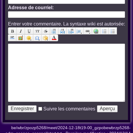
Adresse de courriel:
Entrer votre commentaire. La syntaxe wiki est autorisée:
Suivre les commentaires
be/wbr/zpozp5268/meet/2024-12-18t19-00_gzpobewbrzp5268-