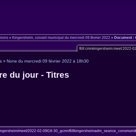
nions
»
Kingersheim, conseil municipal du mercredi 09 février 2022
»
Document : O
f68:cmnkingersheim:meet:2022-02
s
>
None du mercredi 09 février 2022 à 18h30
e du jour - Titres
ingersheim/meet/2022-02-09t18-30_gcmnf68kingersheimadm_seance_consmun/doc-od