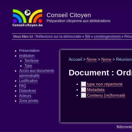
Conseil Citoyen
Préparation citoyenne aux délibérations
Vous êtes ici :
Réflexions sur la démocratie
»
f68
»
cmnkingersheim
»
Réu
Présentation
Institution
Accueil
>
None
>
None
>
Réunion
Territoire
Type
Document : Ordr
Accès aux documents
adminstratifs
Ludification
type non répertorié
FAQ
Metadata
Didacticiel
Contenu (re)formaté
Acteurs
Zone privée
f68/cmnk