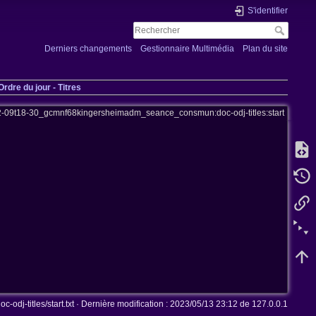
S'identifier
Derniers changements
Gestionnaire Multimédia
Plan du site
rdre du jour - Titres
-09t18-30_gcmnf68kingersheimadm_seance_consmun:doc-odj-titles:start
j-titles/start.txt
· Dernière modification :
2023/05/13 23:12
de
127.0.0.1