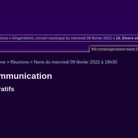
nions
»
Kingersheim, conseil municipal du mercredi 09 février 2022
»
16. Divers 
f68:cmnkingersheim:meet:
one
>
Réunions
>
None du mercredi 09 février 2022 à 18h30
ommunication
atifs