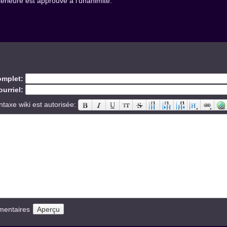
érieure est approuvé à l'unanimité.
mplet:
urriel:
ntaxe wiki est autorisée:
mentaires