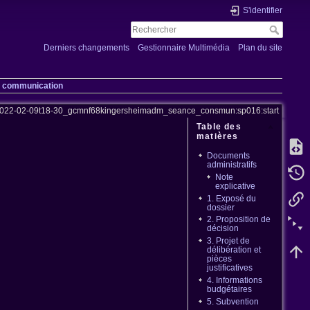
S'identifier
Derniers changements
Gestionnaire Multimédia
Plan du site
et communication
2022-02-09t18-30_gcmnf68kingersheimadm_seance_consmun:sp016:start
Table des
matières
Documents
administratifs
Note
explicative
1. Exposé du
dossier
2. Proposition de
décision
3. Projet de
délibération et
pièces
justificatives
4. Informations
budgétaires
5. Subvention