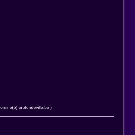
n
omine(5).profondeville.be )