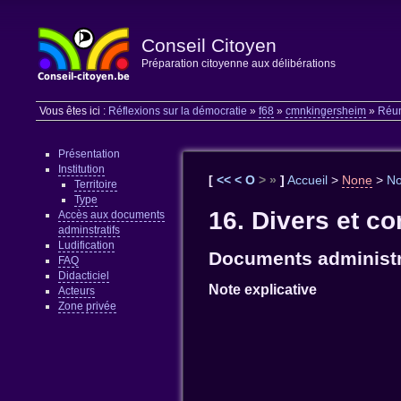
Conseil Citoyen
Préparation citoyenne aux délibérations
Vous êtes ici :
Réflexions sur la démocratie
»
f68
»
cmnkingersheim
»
Réu
Présentation
Institution
[
<<
<
O
>
»
]
Accueil
>
None
>
N
Territoire
Type
16. Divers et c
Accès aux documents
adminstratifs
Ludification
Documents administr
FAQ
Didacticiel
Note explicative
Acteurs
Zone privée