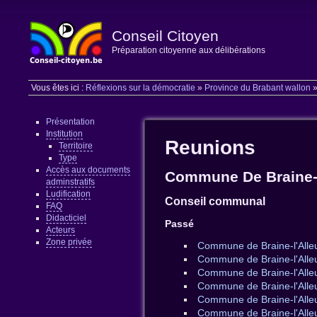
Conseil Citoyen
Préparation citoyenne aux délibérations
Vous êtes ici :
Réflexions sur la démocratie
»
Province du Brabant wallon
Présentation
Institution
Reunions
Territoire
Type
Accès aux documents
Commune De Braine-
adminstratifs
Ludification
Conseil communal
FAQ
Didacticiel
Passé
Acteurs
Zone privée
Commune de Braine-l'Alle
Commune de Braine-l'Alleu
Commune de Braine-l'Alle
Commune de Braine-l'Alleu
Commune de Braine-l'Alle
Commune de Braine-l'Alleu