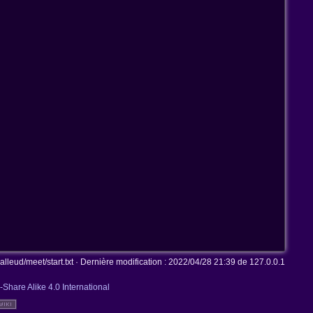
lleud/meet/start.txt
· Dernière modification :
2022/04/28 21:39
de
127.0.0.1
-Share Alike 4.0 International