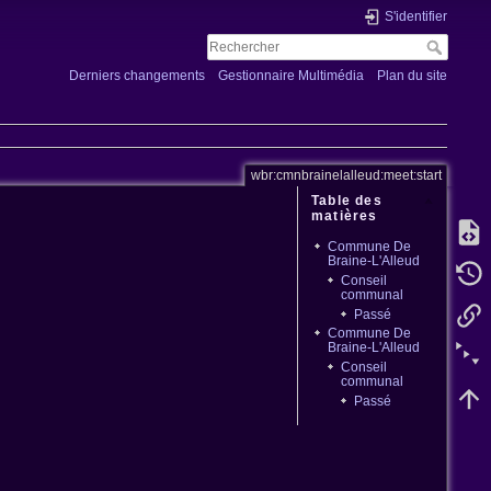
S'identifier
Derniers changements
Gestionnaire Multimédia
Plan du site
wbr:cmnbrainelalleud:meet:start
Table des
matières
Commune De
Braine-L'Alleud
Conseil
communal
Passé
Commune De
Braine-L'Alleud
Conseil
communal
Passé