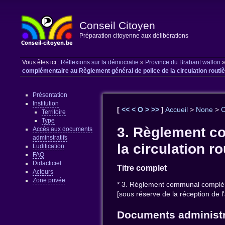
Conseil Citoyen
Préparation citoyenne aux délibérations
Vous êtes ici :
Réflexions sur la démocratie
»
Province du Brabant wallon
complémentaire au Règlement général de police de la circulation routière
Présentation
Institution
[
<<
<
O
>
>>
]
Accueil
>
None
>
C
Territoire
Type
3. Règlement c
Accès aux documents
adminstratifs
la circulation ro
Ludification
FAQ
Didacticiel
Titre complet
Acteurs
Zone privée
* 3. Règlement communal complémen
[sous réserve de la réception de l
Documents administr