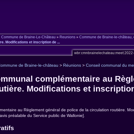
»
Commune de Braine-Le-Château
»
Reunions
»
Commune de Braine-le-château, c
. Modifications et inscription de ...
wbr:cmnbrainelechateau:meet:2022
ommune de Braine-le-château
>
Réunions
>
Conseil communal du mer
ommunal complémentaire au Règle
utière. Modifications et inscription
taire au Règlement général de police de la circulation routière. Modif
'avis préalable du Service public de Wallonie].
atifs