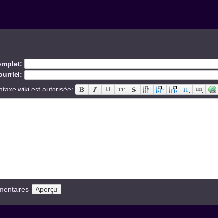
mplet:
urriel:
ntaxe wiki est autorisée:
mentaires