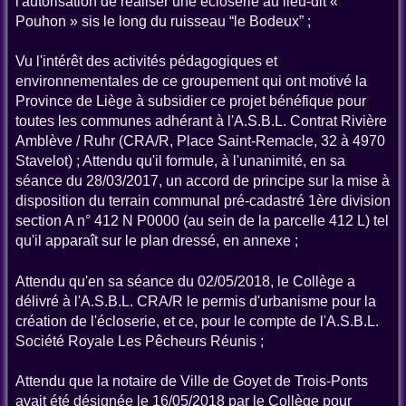
l'autorisation de réaliser une écloserie au lieu-dit «
Pouhon » sis le long du ruisseau “le Bodeux” ;
Vu l'intérêt des activités pédagogiques et
environnementales de ce groupement qui ont motivé la
Province de Liège à subsidier ce projet bénéfique pour
toutes les communes adhérant à l'A.S.B.L. Contrat Rivière
Amblève / Ruhr (CRA/R, Place Saint-Remacle, 32 à 4970
Stavelot) ; Attendu qu'il formule, à l'unanimité, en sa
séance du 28/03/2017, un accord de principe sur la mise à
disposition du terrain communal pré-cadastré 1ère division
section A n° 412 N P0000 (au sein de la parcelle 412 L) tel
qu'il apparaît sur le plan dressé, en annexe ;
Attendu qu'en sa séance du 02/05/2018, le Collège a
délivré à l'A.S.B.L. CRA/R le permis d'urbanisme pour la
création de l'écloserie, et ce, pour le compte de l'A.S.B.L.
Société Royale Les Pêcheurs Réunis ;
Attendu que la notaire de Ville de Goyet de Trois-Ponts
avait été désignée le 16/05/2018 par le Collège pour