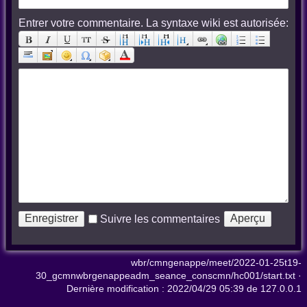
Entrer votre commentaire. La syntaxe wiki est autorisée:
Suivre les commentaires
wbr/cmngenappe/meet/2022-01-25t19-
30_gcmnwbrgenappeadm_seance_conscmn/hc001/start.txt
·
Dernière modification :
2022/04/29 05:39
de
127.0.0.1