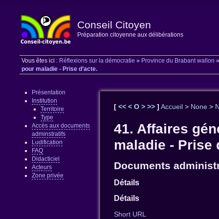
Conseil Citoyen
Préparation citoyenne aux délibérations
Vous êtes ici :
Réflexions sur la démocratie
»
Province du Brabant wallon
pour maladie - Prise d’acte.
Présentation
Institution
[
<<
<
O
>
>>
]
Accueil
>
None
>
Territoire
Type
41. Affaires gén
Accès aux documents
adminstratifs
maladie - Prise 
Ludification
FAQ
Didacticiel
Documents administr
Acteurs
Zone privée
Détails
Détails
Short URL