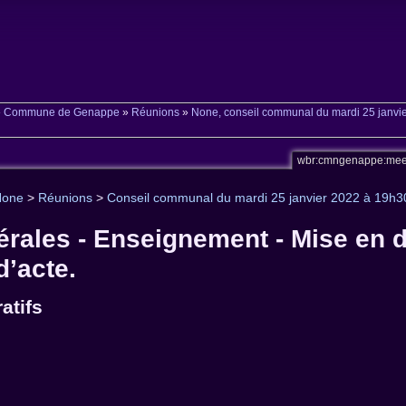
»
Commune de Genappe
»
Réunions
»
None, conseil communal du mardi 25 janvi
wbr:cmngenappe:mee
None
>
Réunions
>
Conseil communal du mardi 25 janvier 2022 à 19h3
érales - Enseignement - Mise en d
d’acte.
atifs