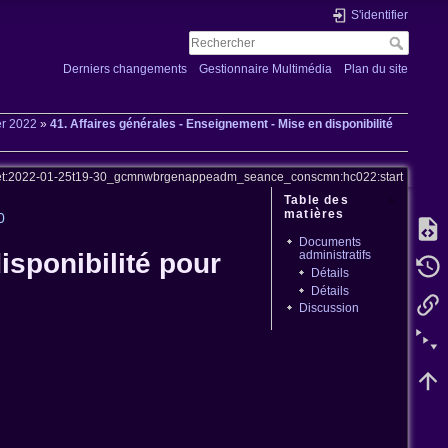
S'identifier
Derniers changements
Gestionnaire Multimédia
Plan du site
er 2022
»
41. Affaires générales - Enseignement - Mise en disponibilité
t:2022-01-25t19-30_gcmnwbrgenappeadm_seance_conscmn:hc022:start
Table des
matières
0
Documents
administratifs
isponibilité pour
Détails
Détails
Discussion