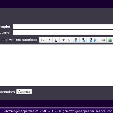
mplet:
urriel:
ntaxe wiki est autorisée:
mentaires
wbr/cmngenappe/meet/2022-01-25t19-30_gcmnwbrgenappeadm_seance_conscm