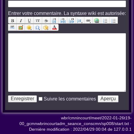
Entrer votre commentaire. La syntaxe wiki est autorisée:
Suivre les commentaires
wbr/cmnincourt/meet/2022-01-26t19-
00_gcmnwbrincourtadm_seance_conscmn/sp008/start.txt
·
Dernière modification :
2022/04/29 00:04
de
127.0.0.1