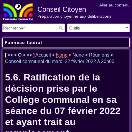
Aller au contenu
Conseil Citoyen
Préparation citoyenne aux délibérations
Panneau latéral
[
<<
<
O
>
>>
]
Accueil
>
None
>
None
>
Réunions
>
Conseil communal du mardi 22 février 2022 à 20h00
5.6. Ratification de la
décision prise par le
Collège communal en sa
séance du 07 février 2022
et ayant trait au