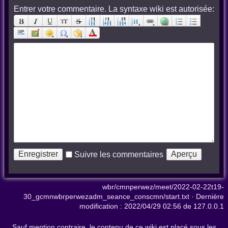
Entrer votre commentaire. La syntaxe wiki est autorisée:
Suivre les commentaires
wbr/cmnperwez/meet/2022-02-22t19-
30_gcmnwbrperwezadm_seance_conscmn/start.txt
· Dernière
modification :
2022/04/29 02:56
de
127.0.0.1
Sauf mention contraire, le contenu de ce wiki est placé sous les