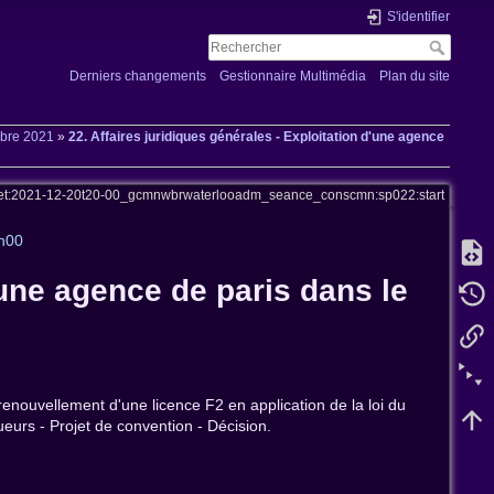
S'identifier
Derniers changements
Gestionnaire Multimédia
Plan du site
mbre 2021
»
22. Affaires juridiques générales - Exploitation d'une agence
et:2021-12-20t20-00_gcmnwbrwaterlooadm_seance_conscmn:sp022:start
0h00
'une agence de paris dans le
renouvellement d'une licence F2 en application de la loi du
ueurs - Projet de convention - Décision.