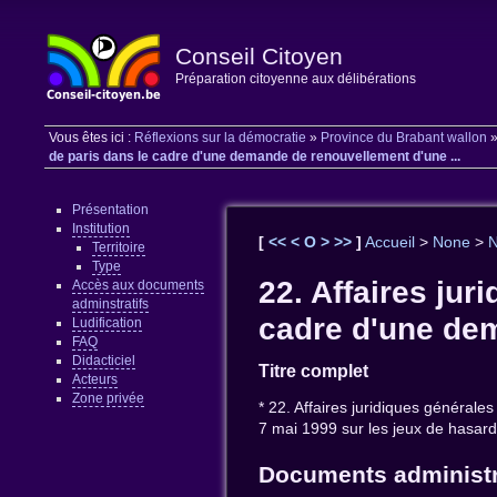
Conseil Citoyen
Préparation citoyenne aux délibérations
Vous êtes ici :
Réflexions sur la démocratie
»
Province du Brabant wallon
de paris dans le cadre d'une demande de renouvellement d'une ...
Présentation
Institution
[
<<
<
O
>
>>
]
Accueil
>
None
>
Territoire
Type
22. Affaires jur
Accès aux documents
adminstratifs
cadre d'une dem
Ludification
FAQ
Didacticiel
Titre complet
Acteurs
Zone privée
* 22. Affaires juridiques général
7 mai 1999 sur les jeux de hasard,
Documents administr