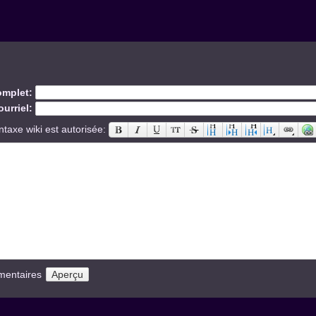
mplet:
urriel:
ntaxe wiki est autorisée:
mentaires