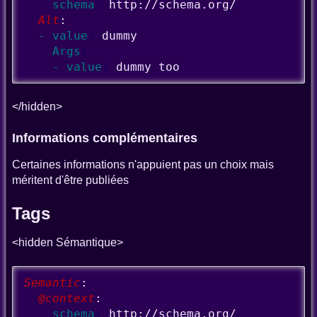
    schema
: 
http://schema.org/
  Alt
:
  - value
: 
dummy
    Args
: 
    - value
: 
dummy too
</hidden>
Informations complémentaires
Certaines informations n'appuient pas un choix mais
méritent d'être publiées
Tags
<hidden Sémantique>
Semantic
:
  @context
:
    schema
: 
http://schema.org/ 