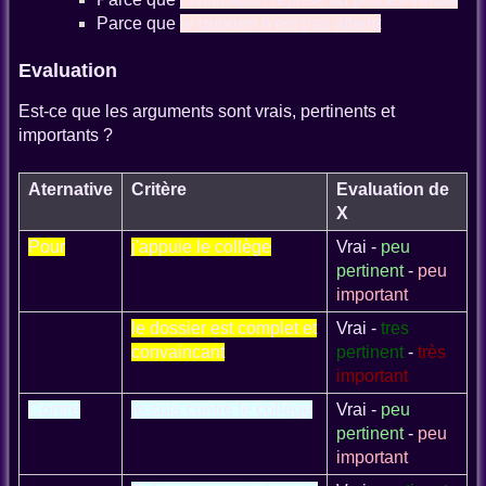
Parce que
le quorum n'est pas atteint
Evaluation
Est-ce que les arguments sont vrais, pertinents et
importants ?
Aternative
Critère
Evaluation de
X
Pour
j'appuie le collège
Vrai -
peu
pertinent
-
peu
important
le dossier est complet et
Vrai -
tres
convaincant
pertinent
-
très
important
Contre
je suis contre le collège
Vrai -
peu
pertinent
-
peu
important