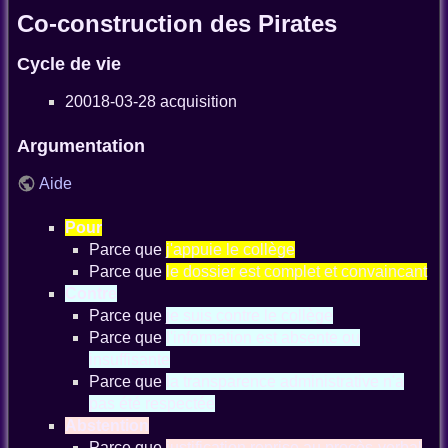
Co-construction des Pirates
Cycle de vie
20018-03-28 acquisition
Argumentation
Aide
Pour
Parce que
j'appuie le collège
Parce que
le dossier est complet et convaincant
Contre
Parce que
je suis contre le collège
Parce que
l'information est absente ou
insuffisante
Parce que
la transparence administrative n'a
pas été respectée
Abstention
Parce que
justification reprise au procès-verbal