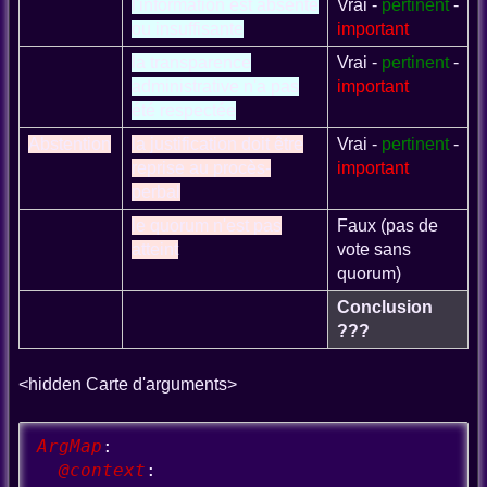
l'information est absente
Vrai -
pertinent
-
ou insuffisante
important
la transparence
Vrai -
pertinent
-
administrative n'a pas
important
été respectée
Abstention
la justification doit être
Vrai -
pertinent
-
reprise au procès-
important
perbal
le quorum n'est pas
Faux (pas de
atteint
vote sans
quorum)
Conclusion
???
<hidden Carte d'arguments>
ArgMap
:
  @context
: