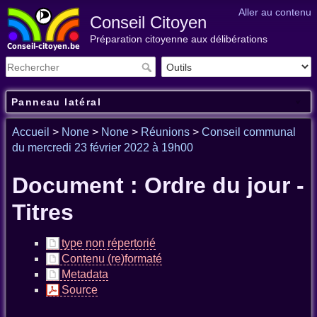
Aller au contenu
Conseil Citoyen
Préparation citoyenne aux délibérations
Panneau latéral
Accueil
>
None
>
None
>
Réunions
>
Conseil communal
du mercredi 23 février 2022 à 19h00
Document : Ordre du jour -
Titres
type non répertorié
Contenu (re)formaté
Metadata
Source