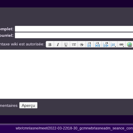
mplet:
urriel:
ntaxe wiki est autorisée:
mentaires
wbr/cmnlasne/meet/2022-03-22t18-30_gcmnwbrlasneadm_seance_consc