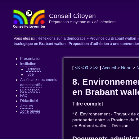
Conseil Citoyen
Préparation citoyenne aux délibérations
Vous êtes ici :
Réflexions sur la démocratie
»
Province du Brabant wallon
écologique en Brabant wallon - Proposition d'adhésion à une convention 
Présentation
Institution
[
<<
<
O
>
>>
]
Accueil
>
None
>
Territoire
Type
8. Environnemen
Accès aux documents
adminstratifs
en Brabant wall
Ludification
FAQ
Didacticiel
Titre complet
Acteurs
Zone privée
* 8. Environnement - Travaux de d
partenariat entre la Province du 
en Brabant wallon - Décision
Documents administr