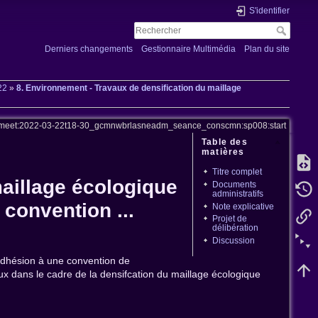
S'identifier
Derniers changements
Gestionnaire Multimédia
Plan du site
22
»
8. Environnement - Travaux de densification du maillage
meet:2022-03-22t18-30_gcmnwbrlasneadm_seance_conscmn:sp008:start
Table des
matières
Titre complet
maillage écologique
Documents
administratifs
convention ...
Note explicative
Projet de
délibération
Discussion
'adhésion à une convention de
ux dans le cadre de la densifcation du maillage écologique