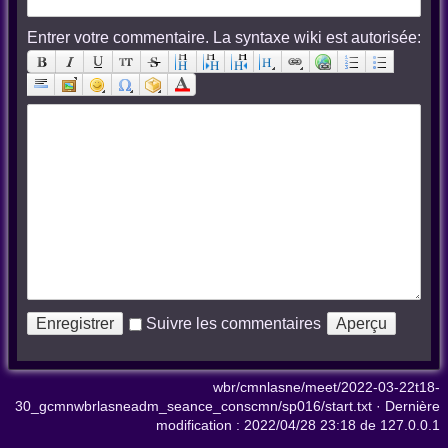
Entrer votre commentaire. La syntaxe wiki est autorisée:
Suivre les commentaires
wbr/cmnlasne/meet/2022-03-22t18-
30_gcmnwbrlasneadm_seance_conscmn/sp016/start.txt
· Dernière
modification :
2022/04/28 23:18
de
127.0.0.1