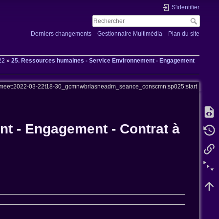
S'identifier
Derniers changements
Gestionnaire Multimédia
Plan du site
22
»
25. Ressources humaines - Service Environnement - Engagement
meet:2022-03-22t18-30_gcmnwbrlasneadm_seance_conscmn:sp025:start
t - Engagement - Contrat à