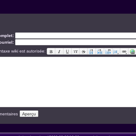
mplet:
urriel:
ntaxe wiki est autorisée:
mentaires