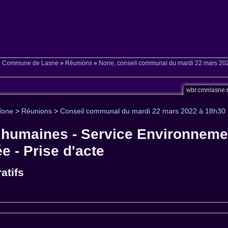
»
Commune de Lasne
»
Réunions
»
None, conseil communal du mardi 22 mars 20
wbr:cmnlasne:
None
>
Réunions
>
Conseil communal du mardi 22 mars 2022 à 18h30
 humaines - Service Environnemen
e - Prise d'acte
atifs