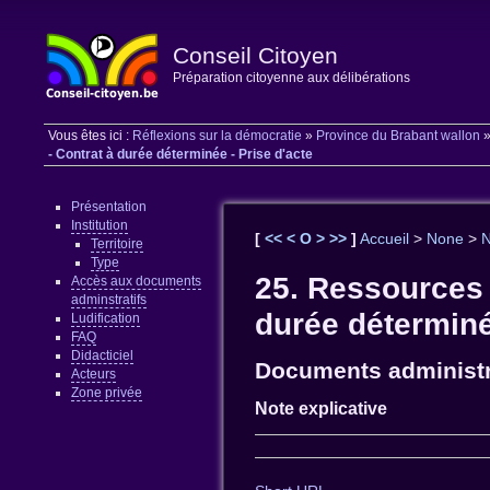
Conseil Citoyen
Préparation citoyenne aux délibérations
Vous êtes ici :
Réflexions sur la démocratie
»
Province du Brabant wallon
- Contrat à durée déterminée - Prise d'acte
Présentation
Institution
[
<<
<
O
>
>>
]
Accueil
>
None
>
Territoire
Type
25. Ressources
Accès aux documents
adminstratifs
durée déterminé
Ludification
FAQ
Didacticiel
Documents administr
Acteurs
Zone privée
Note explicative