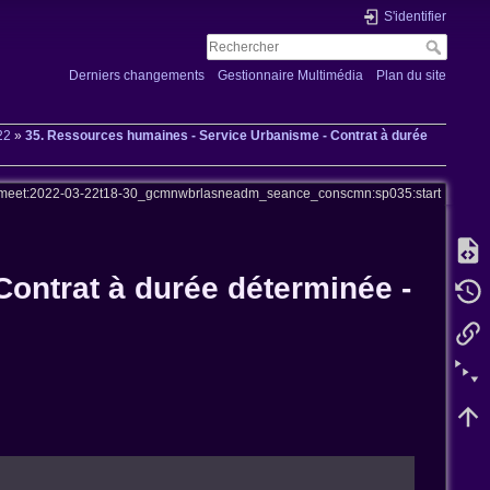
S'identifier
Derniers changements
Gestionnaire Multimédia
Plan du site
22
»
35. Ressources humaines - Service Urbanisme - Contrat à durée
meet:2022-03-22t18-30_gcmnwbrlasneadm_seance_conscmn:sp035:start
ontrat à durée déterminée -