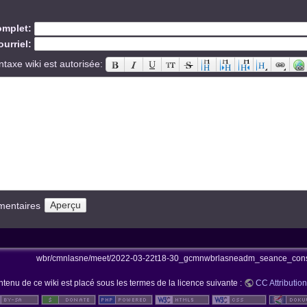
mplet:
urriel:
ntaxe wiki est autorisée:
mentaires
wbr/cmnlasne/meet/2022-03-22t18-30_gcmnwbrlasneadm_seance_consc
ntenu de ce wiki est placé sous les termes de la licence suivante :
CC Attribution