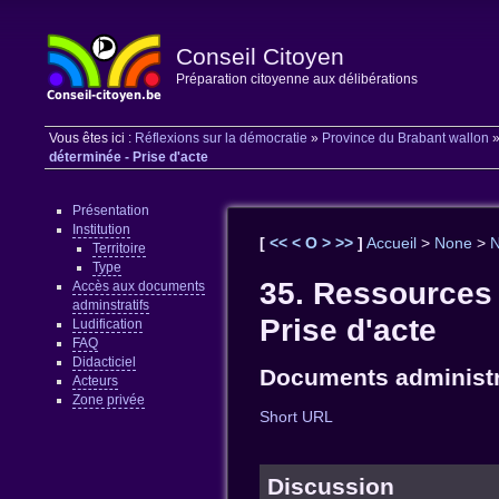
Conseil Citoyen
Préparation citoyenne aux délibérations
Vous êtes ici :
Réflexions sur la démocratie
»
Province du Brabant wallon
déterminée - Prise d'acte
Présentation
Institution
[
<<
<
O
>
>>
]
Accueil
>
None
>
Territoire
Type
35. Ressources 
Accès aux documents
adminstratifs
Prise d'acte
Ludification
FAQ
Didacticiel
Documents administr
Acteurs
Zone privée
Short URL
Discussion