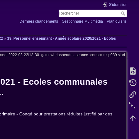
S'identifier
Derniers changements
Gestionnaire Multimédia
Plan du site
22
»
39. Personnel enseignant - Année scolaire 2020/2021 - Ecoles
meet:2022-03-22t18-30_gcmnwbrlasneadm_seance_conscmn:sp039:start
/2021 - Ecoles communales
.
maire - Congé pour prestations réduites justifié par des