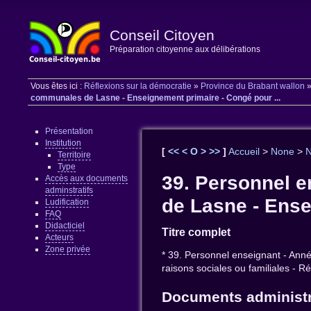
Conseil Citoyen
Préparation citoyenne aux délibérations
Vous êtes ici :
Réflexions sur la démocratie
»
Province du Brabant wallon
communales de Lasne - Enseignement primaire - Congé pour ...
Présentation
Institution
[
<<
<
O
>
>>
]
Accueil
>
None
>
Territoire
Type
39. Personnel e
Accès aux documents
adminstratifs
de Lasne - Ense
Ludification
FAQ
Didacticiel
Titre complet
Acteurs
Zone privée
* 39. Personnel enseignant - Ann
raisons sociales ou familiales - Ré
Documents administr