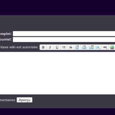
mplet:
urriel:
ntaxe wiki est autorisée:
mentaires