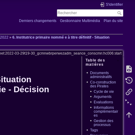
S'identifier
Derniers changements
Gestionnaire Multimédia
Plan du site
 2022
»
6. Institutrice primaire nommé e à titre définitif - Situation
et:2022-03-29t19-30_gcmnwbrperwezadm_seance_conscmn:hc006:start
Table des
matières
Documents
administratifs
Situation
Co-construction
des Pirates
ie - Décision
Cycle de vie
Arguments
Evaluations
Informations
complémentair
es
Gestion des
processus
Tags