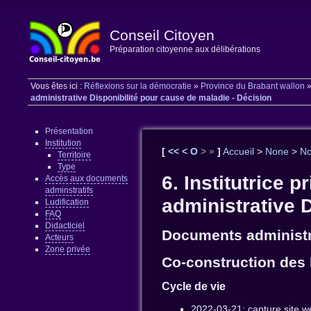
Conseil Citoyen
Préparation citoyenne aux délibérations
Vous êtes ici :
Réflexions sur la démocratie
»
Province du Brabant wallon
administrative Disponibilité pour cause de maladie - Décision
Présentation
Institution
[
<<
<
O
>
»
]
Accueil
>
None
>
N
Territoire
Type
6. Institutrice p
Accès aux documents
adminstratifs
administrative 
Ludification
FAQ
Didacticiel
Documents administr
Acteurs
Zone privée
Co-construction des 
Cycle de vie
2022-03-21: capture site 