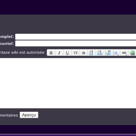
mplet:
urriel:
ntaxe wiki est autorisée:
mentaires