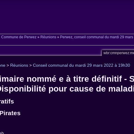
»
Commune de Perwez
»
Réunions
»
Perwez, conseil communal du mardi 29 mars
wbr:cmnperwez:me
one
>
Réunions
>
Conseil communal du mardi 29 mars 2022 à 19h30
rimaire nommé e à titre définitif - 
Disponibilité pour cause de malad
atifs
Pirates
web