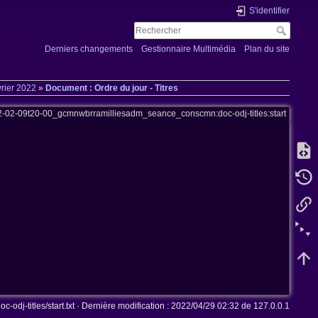
S'identifier
Derniers changements
Gestionnaire Multimédia
Plan du site
rier 2022
»
Document : Ordre du jour - Titres
2-02-09t20-00_gcmnwbrramilliesadm_seance_conscmn:doc-odj-titles:start
dj-titles/start.txt
· Dernière modification :
2022/04/29 02:32
de
127.0.0.1