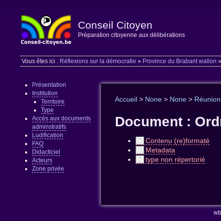
Conseil Citoyen
Préparation citoyenne aux délibérations
Vous êtes ici :
Réflexions sur la démocratie
»
Province du Brabant wallon
Présentation
Institution
Accueil
>
None
>
None
>
Réunion
Territoire
Type
Document : Ordr
Accès aux documents
adminstratifs
Ludification
Contenu (re)formaté
FAQ
Metadata
Didacticiel
type non répertorié
Acteurs
Zone privée
wb