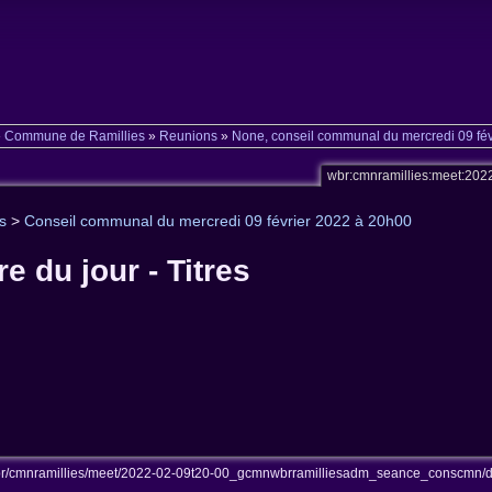
»
Commune de Ramillies
»
Reunions
»
None, conseil communal du mercredi 09 fév
wbr:cmnramillies:meet:202
s
>
Conseil communal du mercredi 09 février 2022 à 20h00
e du jour - Titres
r/cmnramillies/meet/2022-02-09t20-00_gcmnwbrramilliesadm_seance_conscmn/doc-o