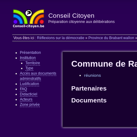
Conseil Citoyen
Préparation citoyenne aux délibérations
Vous êtes ici :
Réflexions sur la démocratie
»
Province du Brabant wallon
Présentation
Institution
Commune de Ra
Territoire
Type
Accès aux documents
réunions
adminstratifs
Ludification
Partenaires
FAQ
Didacticiel
Documents
Acteurs
Zone privée