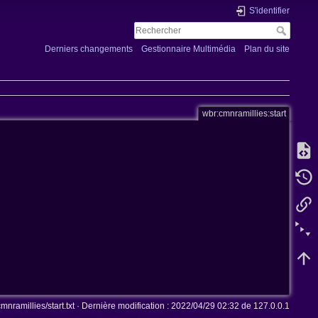
S'identifier
Derniers changements
Gestionnaire Multimédia
Plan du site
wbr:cmnramillies:start
mnramillies/start.txt
· Dernière modification :
2022/04/29 02:32
de
127.0.0.1