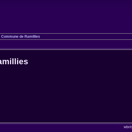
»
Commune de Ramillies
millies
wbr/c