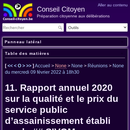
Aller au contenu
Conseil Citoyen
Préparation citoyenne aux délibérations
Panneau latéral
Table des matières
[
<<
<
O
>
>>
]
Accueil
>
None
>
None
>
Réunions
>
None
du mercredi 09 février 2022 à 18h30
11. Rapport annuel 2020
sur la qualité et le prix du
service public
d’assainissement établi