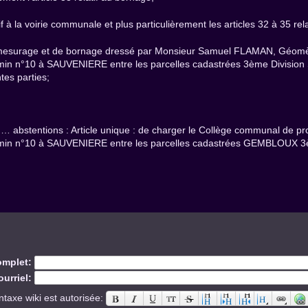
tif à la voirie communale et plus particulièrement les articles 32 à 35 r
 mesurage et de bornage dressé par Monsieur Samuel FLAMAN, Géomètr
chemin n°10 à SAUVENIERE entre les parcelles cadastrées 3ème Divisio
tes parties;
 … abstentions : Article unique : de charger le Collège communal de pr
 chemin n°10 à SAUVENIERE entre les parcelles cadastrées GEMBLOUX
mplet:
urriel:
ntaxe wiki est autorisée: