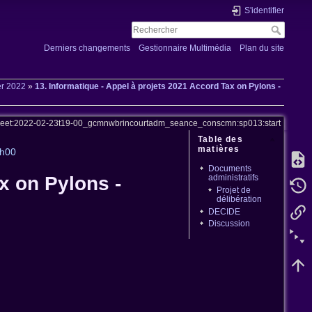
S'identifier
Derniers changements
Gestionnaire Multimédia
Plan du site
er 2022
»
13. Informatique - Appel à projets 2021 Accord Tax on Pylons -
meet:2022-02-23t19-00_gcmnwbrincourtadm_seance_conscmn:sp013:start
Table des
matières
9h00
Documents
administratifs
x on Pylons -
Projet de
délibération
DECIDE
Discussion