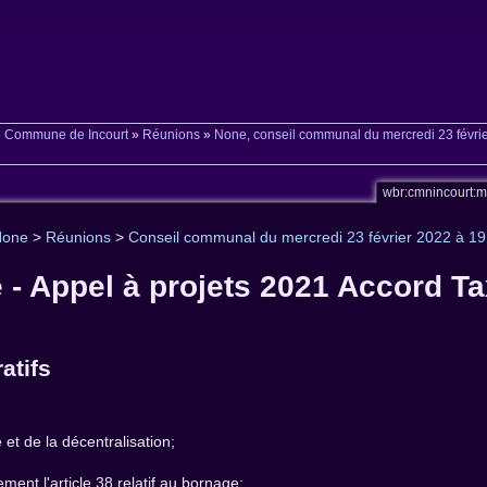
»
Commune de Incourt
»
Réunions
»
None, conseil communal du mercredi 23 févri
wbr:cmnincourt:
None
>
Réunions
>
Conseil communal du mercredi 23 février 2022 à 1
e - Appel à projets 2021 Accord Ta
atifs
 et de la décentralisation;
ement l'article 38 relatif au bornage;