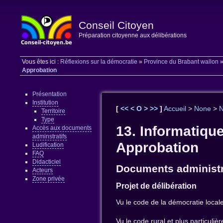
Conseil Citoyen
Préparation citoyenne aux délibérations
Vous êtes ici :
Réflexions sur la démocratie
»
Province du Brabant wallon
Approbation
Présentation
Institution
[
<<
<
O
>
>>
]
Accueil
>
None
>
Territoire
Type
13. Informatiqu
Accès aux documents
adminstratifs
Approbation
Ludification
FAQ
Didacticiel
Documents administr
Acteurs
Zone privée
Projet de délibération
Vu le code de la démocratie locale
Vu le code rural et plus particulièr