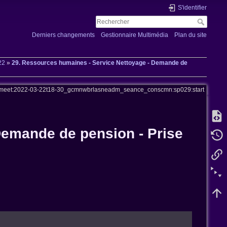
S'identifier
Derniers changements
Gestionnaire Multimédia
Plan du site
22
»
29. Ressources humaines - Service Nettoyage - Demande de
meet:2022-03-22t18-30_gcmnwbrlasneadm_seance_conscmn:sp029:start
Demande de pension - Prise