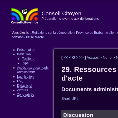
Conseil Citoyen
Préparation citoyenne aux délibérations
Vous êtes ici :
Réflexions sur la démocratie
»
Province du Brabant wallon
pension - Prise d'acte
Présentation
Institution
[
<<
<
O
>
>>
]
Accueil
>
None
>
Territoire
Type
29. Ressources 
Accès aux documents
adminstratifs
d'acte
Ludification
FAQ
Didacticiel
Documents administr
Acteurs
Zone privée
Short URL
Discussion