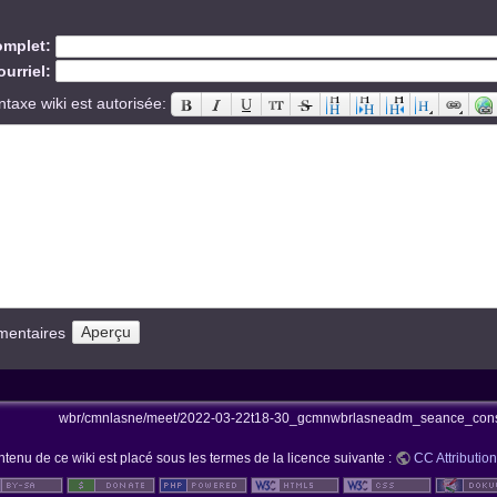
mplet:
urriel:
ntaxe wiki est autorisée:
mentaires
wbr/cmnlasne/meet/2022-03-22t18-30_gcmnwbrlasneadm_seance_consc
ntenu de ce wiki est placé sous les termes de la licence suivante :
CC Attribution